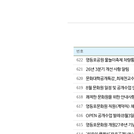
번호
622
영등포공원 물놀이축제 차량통제(
621
26년 3분기 개선 사항 알림
620
문화대학공개특강_최재천교수 (
619
8월 문화원 일정 및 공개수업 
618
쾌적한 문화원을 위한 안내사항
617
영등포문화원 직원(계약직) 
616
OPEN 공개수업 발레(8월3일
615
영등포문화원 개원27주년 기