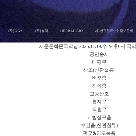
서울돈화문국악당 2025.11.19.수 오후6시 국
공연순서
태평무
산조(신관철류)
버꾸춤
진쇠춤
교방산조
흥지무
즉흥무
교방장구춤
수건춤(신관철류)
판굿&진도북춤