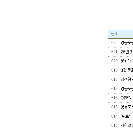
번호
622
영등포공
621
26년 
620
문화대학
619
8월 문
618
쾌적한 
617
영등포문
616
OPEN
615
영등포문
614
'위로의
613
제헌절(