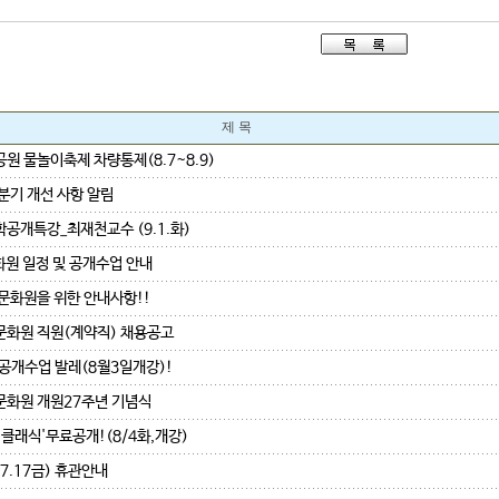
제 목
원 물놀이축제 차량통제(8.7~8.9)
3분기 개선 사항 알림
공개특강_최재천교수 (9.1.화)
화원 일정 및 공개수업 안내
문화원을 위한 안내사항!!
화원 직원(계약직) 채용공고
 공개수업 발레(8월3일개강)!
화원 개원27주년 기념식
 클래식'무료공개!(8/4화,개강)
7.17금) 휴관안내