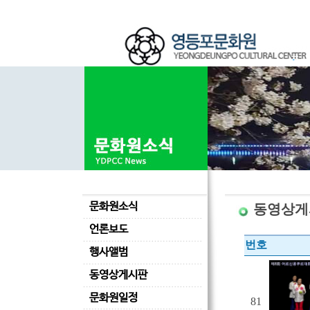
문화원소식
동영상게
언론보도
번호
행사앨범
동영상게시판
문화원일정
81