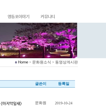
영등포이야기
커뮤니티
Home
> 문화원소식 > 동영상게시판
글쓴이
등록일
문화원
2019-10-24
선 <마지막잎새>