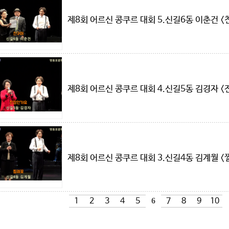
제8회 어르신 콩쿠르 대회 5.신길6동 이춘건 
제8회 어르신 콩쿠르 대회 4.신길5동 김경자 
제8회 어르신 콩쿠르 대회 3.신길4동 김계월 
1
2
3
4
5
6
7
8
9
10