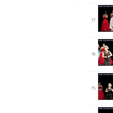
77
76
75