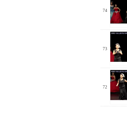
74
73
72