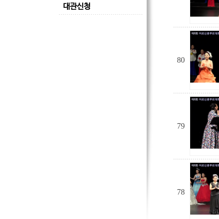
대관신청
80
79
78