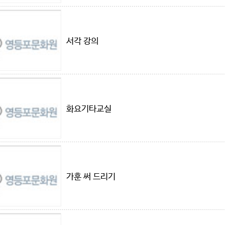
서각 강의
화요기타교실
가훈 써 드리기