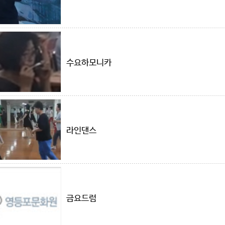
수요하모니카
라인댄스
금요드럼