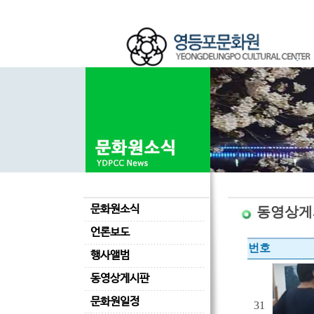
문화원소식
동영상게
언론보도
번호
행사앨범
동영상게시판
문화원일정
31