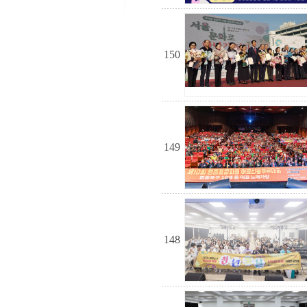
150
149
148