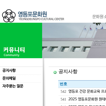
문화원 
공지사항
공지사항
문의메일
번호
자주묻는 질문
영등포 건강 문화교육 프
542
2025 영등포문화원 원
541