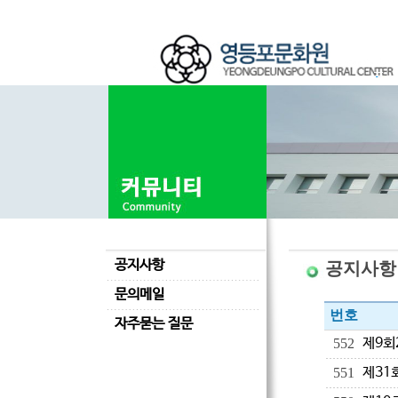
공지사항
공지사항
문의메일
번호
자주묻는 질문
제9회
552
제31
551