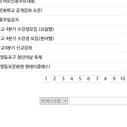
회 어르신콩쿠르대회
 문화학교 공개강좌 오픈!
 휴무일공지
교 4분기 수강생모집 (요일별)
교 4분기 수강생 모집(분야별)
교4분기 신규강좌
5 영등포구 청년의날 축제
5 영등포문화원 원데이클래스!
1
2
3
4
5
6
7
8
9
10