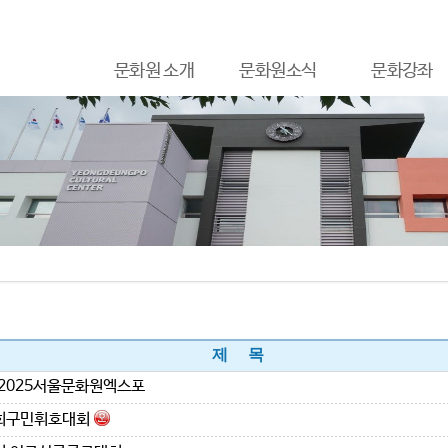
문화원 소개
문화원소식
문화강좌
제 목
2025서울문화원엑스포
회구민휘호대회