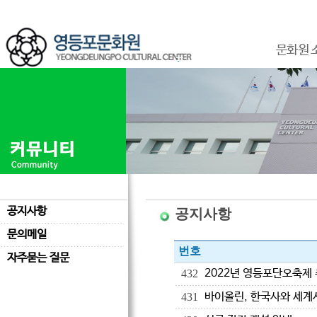
문화원 
공지사항
공지사항
문의메일
번호
자주묻는 질문
2022년 영등포단오축제
432
바이올린, 한국사와 세계
431