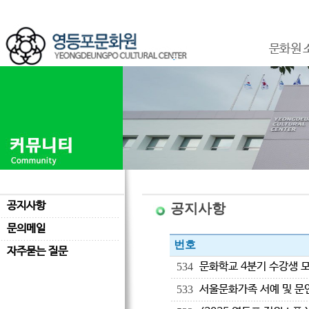
문화원 
공지사항
공지사항
문의메일
번호
자주묻는 질문
문화학교 4분기 수강생 
534
서울문화가족 서예 및 문
533