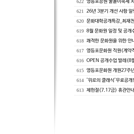
영등포공원 물놀이축제 차량
622
26년 3분기 개선 사항 알
621
문화대학공개특강_최재천교수
620
8월 문화원 일정 및 공개
619
쾌적한 문화원을 위한 안
618
영등포문화원 직원(계약직
617
OPEN 공개수업 발레(8
616
영등포문화원 개원27주
615
'위로의 클래식'무료공개!
614
제헌절(7.17금) 휴관안
613