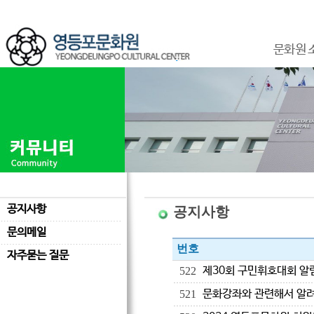
문화원 
공지사항
공지사항
문의메일
번호
자주묻는 질문
제30회 구민휘호대회 알
522
문화강좌와 관련해서 알
521